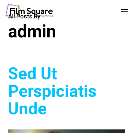
Skip
Menu
Men
to
All Posts By
main
admin
content
Sed Ut
Perspiciatis
Unde