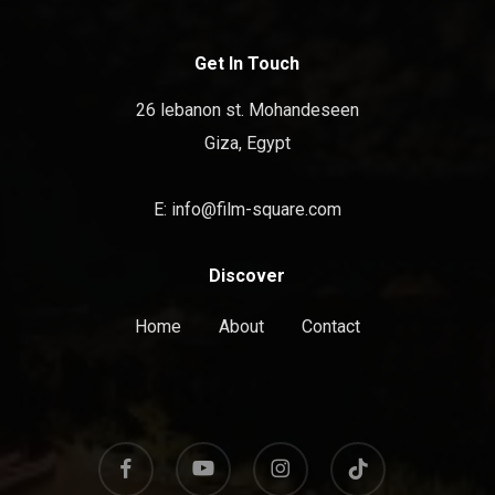
Get In Touch
26 lebanon st. Mohandeseen
Giza, Egypt
E:
info@film-square.com
Discover
Home
About
Contact
facebook
youtube
instagram
tiktok