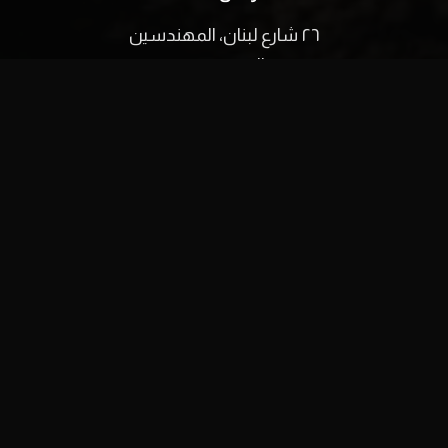
٢٦ شارع لبنان، المهندسين
الجيزة، مصر
البريد الإلكتروني:
info@film-square.com
اكتشف
الرئيسية
من نحن
اتصل بنا
English
facebook
youtube
instagram
tiktok
© ٢٠٢٥ فيلم سكوير. جميع الحقوق محفوظة.