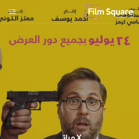
Menu
Ski
Menu
t
mai
conten
X مراتي