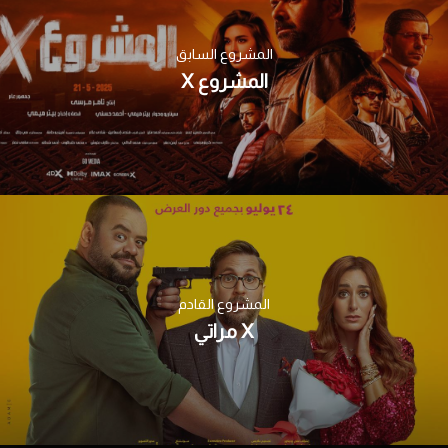
المشروع السابق
المشروع X
المشروع القادم
X مراتي