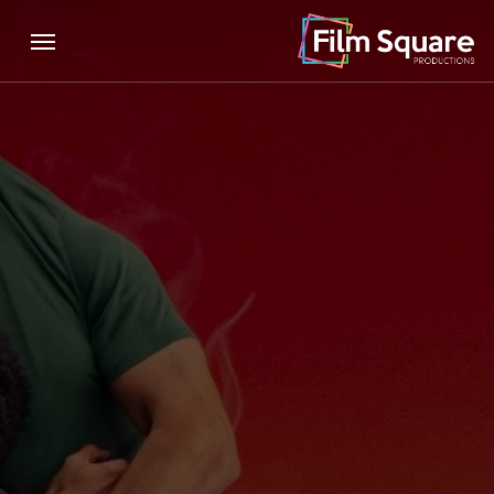
Menu
Ski
Menu
t
mai
conten