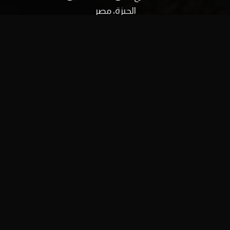
الجيزة، مصر
البريد الإلكتروني:
info@film-square.com
اكتشف
الرئيسية
من نحن
اتصل بنا
English
facebook
youtube
instagram
tiktok
© ٢٠٢٥ فيلم سكوير. جميع الحقوق محفوظة.