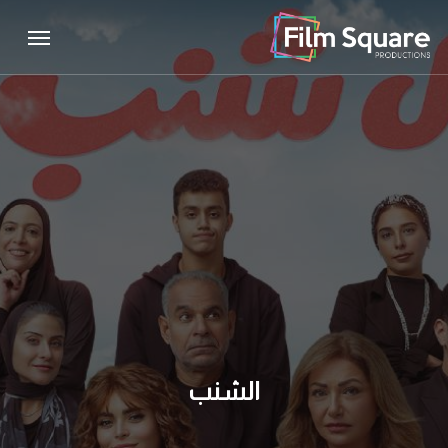
Menu
Ski
Menu
t
mai
conten
الشنب