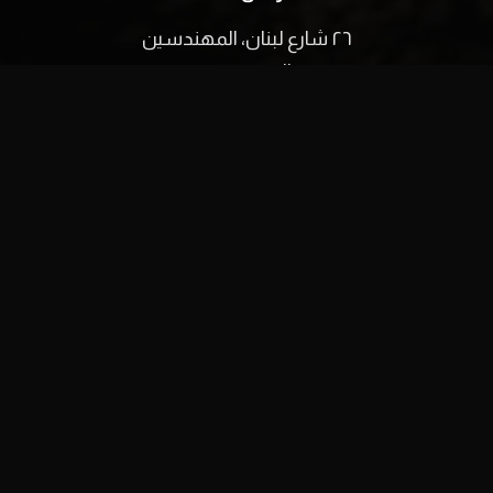
٢٦ شارع لبنان، المهندسين
الجيزة، مصر
البريد الإلكتروني:
info@film-square.com
اكتشف
الرئيسية
من نحن
اتصل بنا
English
facebook
youtube
instagram
tiktok
© ٢٠٢٥ فيلم سكوير. جميع الحقوق محفوظة.