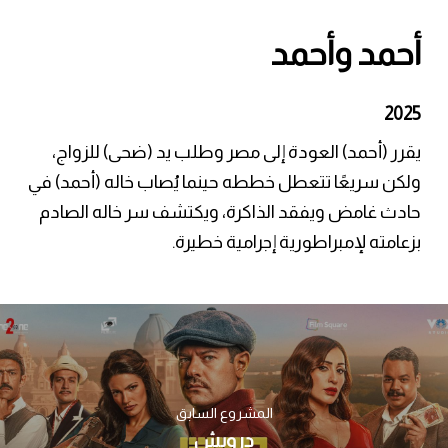
أحمد وأحمد
2025
يقرر (أحمد) العودة إلى مصر وطلب يد (ضحى) للزواج،
ولكن سريعًا تتعطل خططه حينما يُصاب خاله (أحمد) في
حادث غامض ويفقد الذاكرة، ويكتشف سر خاله الصادم
بزعامته لإمبراطورية إجرامية خطيرة.
المشروع السابق
درويش